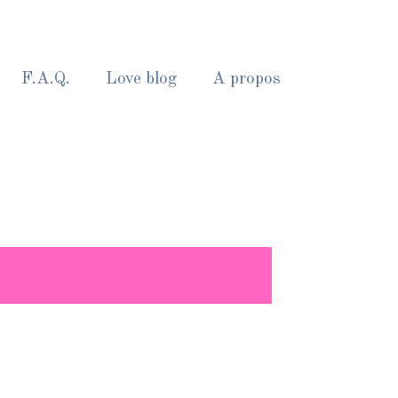
F.A.Q.
Love blog
A propos