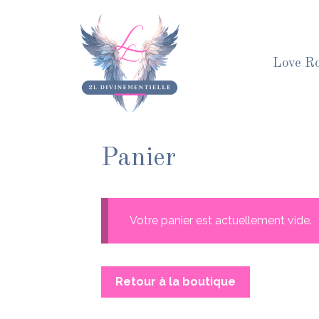
Aller
au
contenu
Love R
Panier
Votre panier est actuellement vide.
Retour à la boutique