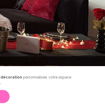
e
décoration
personnalisée, votre espace
.