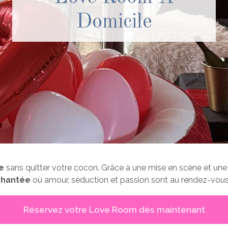
Domicile
e
sans quitter votre cocon. Grâce à une mise en scène et un
chantée
où amour, séduction et passion sont au rendez-vous
Réservez votre Love Room dès maintenant