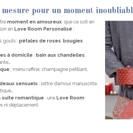
 mesure pour un moment inoubliab
otre
moment en amoureux
, que ce soit en
alon en
Love Room Personalisé
:
s gouts :
pétales de roses
,
bougies
es à domicile
:
bain aux chandelles
,
ante…
aque
: menu raffiné, champagne pétillant,
adeaux sensuels
: lettre d’amour manuscrite,
tique…
 suite romantique
: une
Love Room
es ni déplacement.