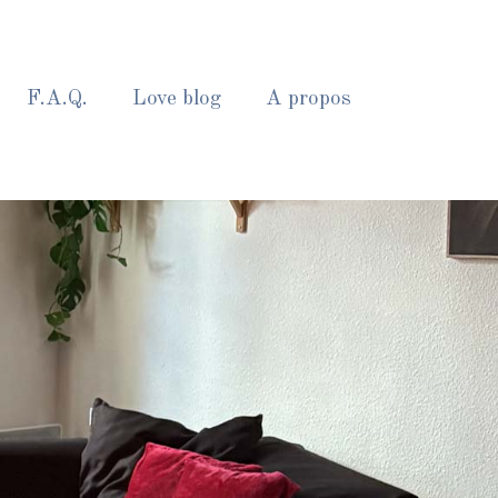
F.A.Q.
Love blog
A propos