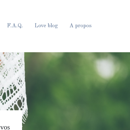
F.A.Q.
Love blog
A propos
 vos