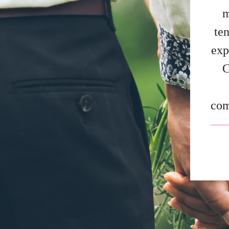
m
ten
exp
C
com