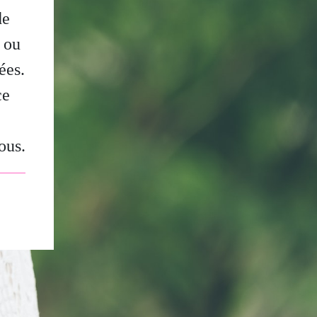
de
, ou
ées.
ce
ous.