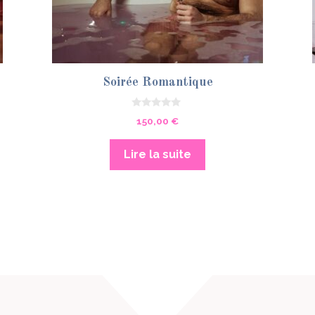
Soirée Romantique
0
150,00
€
s
u
r
5
Lire la suite