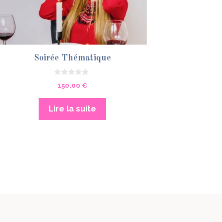
Soirée Thématique
0
150,00
€
s
u
r
5
Lire la suite