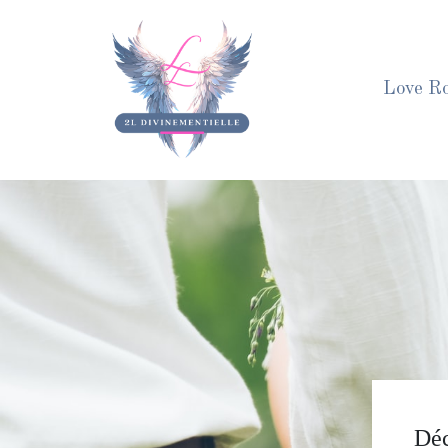
Aller
au
contenu
Love R
Déc