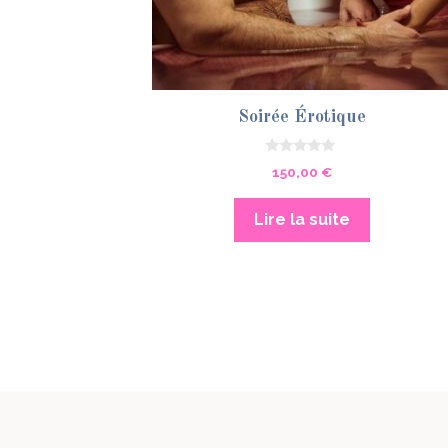
Soirée Érotique
0
150,00
€
s
u
r
5
Lire la suite