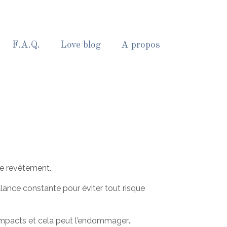
F.A.Q.
Love blog
A propos
le revêtement.
llance constante pour éviter tout risque
 impacts et cela peut l’endommager
.