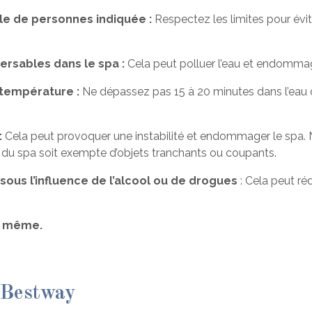
e de personnes indiquée :
Respectez les limites pour évi
versables dans le spa :
Cela peut polluer l’eau et endommag
e température :
Ne dépassez pas 15 à 20 minutes dans l’eau c
:
Cela peut provoquer une instabilité et endommager le spa. N
ur du spa soit exempte d’objets tranchants ou coupants.
 sous l’influence de l’alcool ou de drogues
: Cela peut ré
s même.
à Bestway