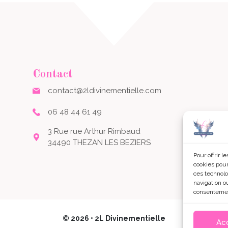
Contact
contact@2ldivinementielle.com
06 48 44 61 49
3 Rue rue Arthur Rimbaud
34490 THEZAN LES BEZIERS
Pour offrir 
cookies pour
ces technolo
navigation ou
consentement
© 2026 • 2L Divinementielle
Ac