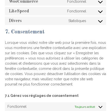
WooCommerce
Fonctionnel
Consent
service
to
sourcebuster
LiteSpeed
Fonctionnel
Consent
service
js
to
woocommer
Divers
Statistiques
Consent
service
to
litespeed
7. Consentement
service
divers
Lorsque vous visitez notre site web pour la première fois, nous
vous montrerons une fenêtre contextuelle avec une explication
sur les cookies. Dès que vous cliquez sur « Enregistrer les
préférences » vous nous autorisez à utiliser les catégories de
cookies et d’extensions que vous avez sélectionnés dans la
fenêtre contextuelle, comme décrit dans la présente politique
de cookies. Vous pouvez désactiver l’utilisation des cookies via
votre navigateur, mais veuillez noter que notre site web
pourrait ne plus fonctionner correctement.
7.1 Gérez vos réglages de consentement
Fonctionnel
Toujours activé