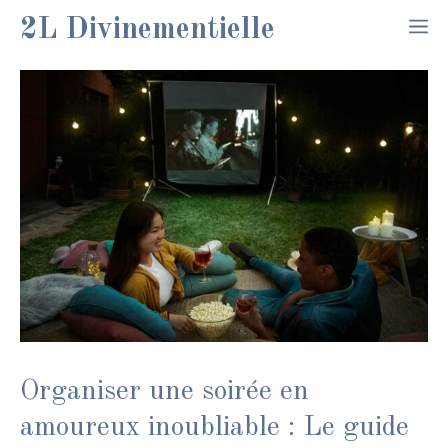
Aller
2L Divinementielle
M
au
contenu
Organiser une soirée en
amoureux inoubliable : Le guide